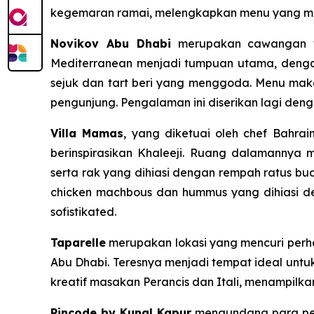
kegemaran ramai, melengkapkan menu yang mera
Novikov Abu Dhabi
merupakan cawangan tem
Mediterranean menjadi tumpuan utama, dengan 
sejuk dan tart beri yang menggoda. Menu maka
pengunjung. Pengalaman ini diserikan lagi den
Villa Mamas
, yang diketuai oleh chef Bahrai
berinspirasikan Khaleeji. Ruang dalamannya 
serta rak yang dihiasi dengan rempah ratus bu
chicken machbous dan hummus yang dihiasi 
sofistikated.
Taparelle
merupakan lokasi yang mencuri perhat
Abu Dhabi. Teresnya menjadi tempat ideal unt
kreatif masakan Perancis dan Itali, menampilkan
Pincode by Kunal Kapur
mengundang para peng