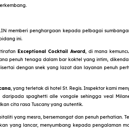
 berkembang.
 memberi penghargaan kepada pelbagai sumbangan dala
idang ini.
tirafan
Exceptional Cocktail Award
, di mana kemuncu
a penuh tenaga dalam bar koktel yang intim, dikendal
 disertai dengan snek yang lazat dan layanan penuh pe
scana
, yang terletak di hotel St. Regis. Inspektor kami m
daripada spaghetti alle vongole sehingga veal Milane
kan cita rasa Tuscany yang autentik.
italiti yang mesra, bersemangat dan penuh perhatian. Ter
kan yang lancar, menyumbang kepada pengalaman ma