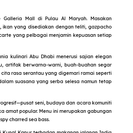
e Galleria Mall di Pulau Al Maryah. Masakan
 ikan yang disediakan dengan teliti, gazpacho
 carte yang pelbagai menjamin kepuasan setiap
nia kulinari Abu Dhabi menerusi sajian elegan
u, artifak berwarna-warni, buah-buahan segar
cita rasa serantau yang digemari ramai seperti
alam suasana yang serba selesa namun tetap
rogresif—pusat seni, budaya dan acara komuniti
eka amat popular. Menu ini merupakan gabungan
ispy charred sea bass.
ti Kunal Kapur terhadap makanan jalanan India