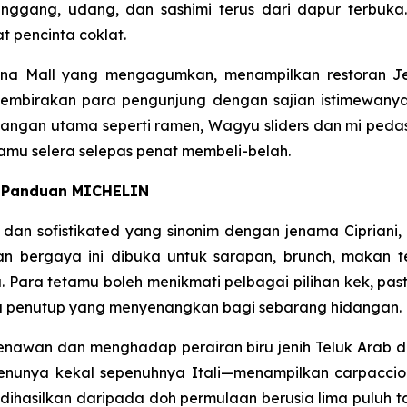
ggang, udang, dan sashimi terus dari dapur terbuka.
 pencinta coklat.
ina Mall yang mengagumkan, menampilkan restoran Je
mbirakan para pengunjung dengan sajian istimewanya
hidangan utama seperti ramen, Wagyu sliders dan mi peda
jamu selera selepas penat membeli-belah.
m Panduan MICHELIN
 dan sofistikated yang sinonim dengan jenama Cipriani
oran bergaya ini dibuka untuk sarapan, brunch, makan 
 Para tetamu boleh menikmati pelbagai pilihan kek, past
au penutup yang menyenangkan bagi sebarang hidangan.
g menawan dan menghadap perairan biru jenih Teluk Ara
nunya kekal sepenuhnya Itali—menampilkan carpaccio 
dihasilkan daripada doh permulaan berusia lima puluh t