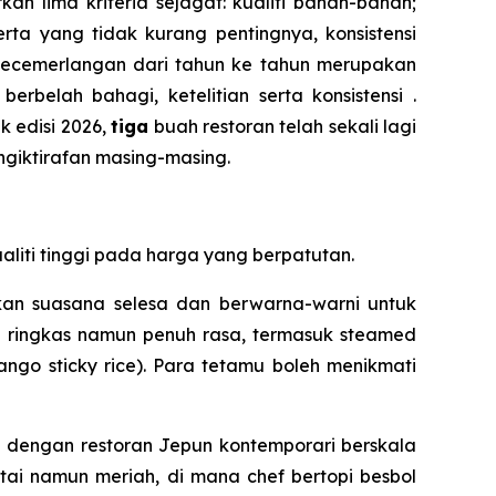
 lima kriteria sejagat: kualiti bahan-bahan;
rta yang tidak kurang pentingnya, konsistensi
kecemerlangan dari tahun ke tahun merupakan
rbelah bahagi, ketelitian serta konsistensi .
k edisi 2026,
tiga
buah restoran telah sekali lagi
giktirafan masing-masing.
iti tinggi pada harga yang berpatutan.
kan suasana selesa dan berwarna-warni untuk
g ringkas namun penuh rasa, termasuk steamed
go sticky rice). Para tetamu boleh menikmati
 dengan restoran Jepun kontemporari berskala
ai namun meriah, di mana chef bertopi besbol