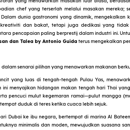
ran yang menawarkan masakan luar biasa, berdasarkan
adian chef yang terserlah melalui masakan mereka; se
. Dalam dunia gastronomi yang dinamik, mengekalkan 
eativiti dan bakat, tetapi juga dedikasi yang tidak be
 pencapaian paling berprestij dalam industri ini. Untu
san dan Talea by Antonio Guida
terus mengekalkan pen
dalam senarai pilihan yang menawarkan makanan berkual
uncit yang luas di tengah-tengah Pulau Yas, menawar
an ini menyajikan hidangan makan tengah hari Thai yan
rta pencuci mulut kegemaran ramai—pulut mangga (man
tempat duduk di teres ketika cuaca lebih sejuk.
ri Dubai ke ibu negara, bertempat di marina Al Bateen
ntuknya minimalis dan moden, mewujudkan suasana sant