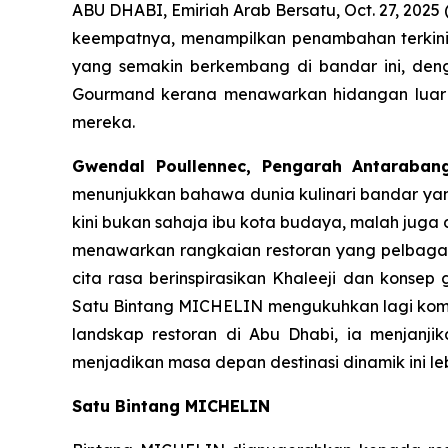
ABU DHABI, Emiriah Arab Bersatu, Oct. 27, 20
keempatnya, menampilkan penambahan terkini da
yang semakin berkembang di bandar ini, deng
Gourmand kerana menawarkan hidangan luar b
mereka.
Gwendal Poullennec, Pengarah Antaraba
menunjukkan bahawa dunia kulinari bandar ya
kini bukan sahaja ibu kota budaya, malah juga d
menawarkan rangkaian restoran yang pelbagai 
cita rasa berinspirasikan Khaleeji dan kons
Satu Bintang MICHELIN mengukuhkan lagi komit
landskap restoran di Abu Dhabi, ia menjanj
menjadikan masa depan destinasi dinamik ini l
Satu Bintang MICHELIN