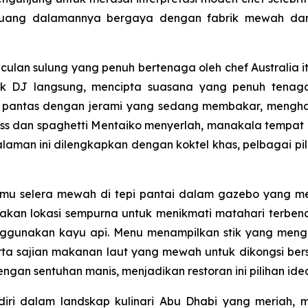
 ruang dalamannya bergaya dengan fabrik mewah dan 
lan sulung yang penuh bertenaga oleh chef Australia it
ik DJ langsung, mencipta suasana yang penuh tena
pantas dengan jerami yang sedang membakar, menghasi
 bass dan spaghetti Mentaiko menyerlah, manakala tempa
man ini dilengkapkan dengan koktel khas, pelbagai pi
 selera mewah di tepi pantai dalam gazebo yang me
upakan lokasi sempurna untuk menikmati matahari terb
ggunakan kayu api. Menu menampilkan stik yang mengg
 sajian makanan laut yang mewah untuk dikongsi bersam
gan sentuhan manis, menjadikan restoran ini pilihan ide
diri dalam landskap kulinari Abu Dhabi yang meriah,