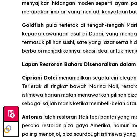
menyajikan hidangan moden seperti ayam pan
merupakan impian yang menjadi kenyataan buat
Goldfish
pula terletak di tengah-tengah Mar
kepada cawangan asal di Dubai, yang mengge
termasuk pilihan sushi, sate yang lazat serta 
berbaloi menjadikannya lokasi ideal untuk men
Lapan Restoran Baharu Disenaraikan dala
Cipriani Dolci
menampilkan segala ciri elegan
Terletak di tingkat bawah Marina Mall, rest
istimewa harian malah menawarkan pilihan piza.
sebagai sajian manis ketika membeli-belah at
Antonia
ialah restoran Itali tepi pantai yan
pesona restoran piza gaya Amerika, namun me
paling menonjol, piza sourdough istimewa yang 