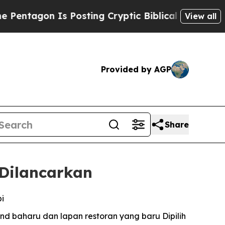
Posting Cryptic Biblical Messages on Social Med
View all
Provided by AGP
Share
Dilancarkan
i
d baharu dan lapan restoran yang baru Dipilih