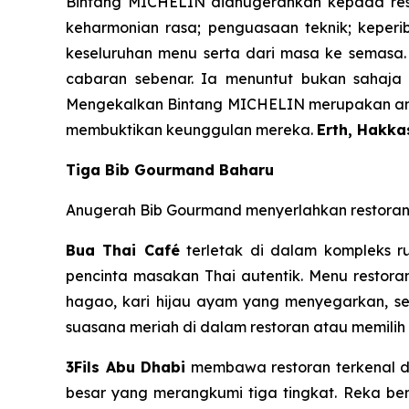
Bintang MICHELIN dianugerahkan kepada resto
keharmonian rasa; penguasaan teknik; keperib
keseluruhan menu serta dari masa ke semasa
cabaran sebenar. Ia menuntut bukan sahaja kr
Mengekalkan Bintang MICHELIN merupakan antara
membuktikan keunggulan mereka.
Erth, Hakka
Tiga Bib Gourmand Baharu
Anugerah Bib Gourmand menyerlahkan restoran 
Bua Thai Café
terletak di dalam kompleks r
pencinta masakan Thai autentik. Menu restor
hagao, kari hijau ayam yang menyegarkan, se
suasana meriah di dalam restoran atau memilih 
3Fils Abu Dhabi
membawa restoran terkenal da
besar yang merangkumi tiga tingkat. Reka be