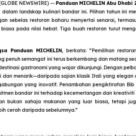
25 (GLOBE NEWSWIRE) --
Panduan
MICHELIN Abu Dhabi 
lam landskap kulinari bandar ini. Pilihan tahun ini m
an sebelas restoran baharu menyertai senarai, termasu
iasa pada nilai hebat. Tiga buah restoran turut meng
ngsa Panduan MICHELIN
, berkata:
“Pemilihan resto
ng penuh semangat ini terus berkembang dan matang se
estinasi gastronomi yang wajar dikunjungi. Dengan pelbag
dan menarik—daripada sajian klasik Itali yang elegan
ep gabungan yang inovatif. Penambahan pengiktirafan B
men bandar ini terhadap kecemerlangan dan kreativiti d
ikan bukan sahaja makanan yang luar biasa, tetapi 
ebih cerah daripada sebelumnya.”