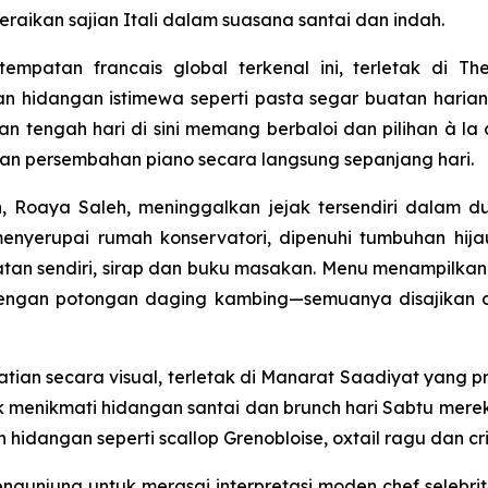
ikan sajian Itali dalam suasana santai dan indah.
patan francais global terkenal ini, terletak di Th
hidangan istimewa seperti pasta segar buatan harian,
n tengah hari di sini memang berbaloi dan pilihan à la
gan persembahan piano secara langsung sepanjang hari.
n, Roaya Saleh, meninggalkan jejak tersendiri dalam du
menyerupai rumah konservatori, dipenuhi tumbuhan hija
atan sendiri, sirap dan buku masakan. Menu menampilkan 
dengan potongan daging kambing—semuanya disajikan d
ian secara visual, terletak di Manarat Saadiyat yang p
uk menikmati hidangan santai dan brunch hari Sabtu mer
 hidangan seperti scallop Grenobloise, oxtail ragu dan cr
unjung untuk merasai interpretasi moden chef selebri